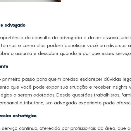
de advogado
 importância da consulta de advogado e da assessoria jurídi
termos e como eles podem beneficiar você em diversas situ
bre o assunto e descobrir quando e por que esses serviço
ente
primeiro passo para quem precisa esclarecer dúvidas lega
nto que você pode expor sua situação e receber insights v
tégias a serem adotadas. Desde questões trabalhistas, famil
resarial e tributário, um advogado experiente pode oferece
ceiro estratégico
m serviço contínuo, oferecido por profissionais da área, q