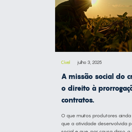
Cível
julho 3, 2025
A missão social do cr
o direito à prorroga
contratos.
O que muitos produtores aind
que a atividade desenvolvida 
social e que, por causa disso, a 