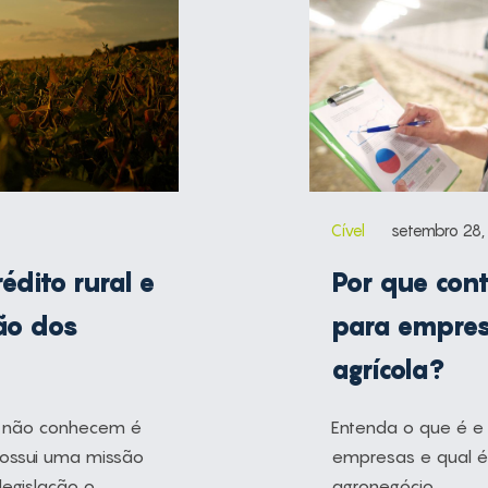
Cível
setembro 28,
édito rural e
Por que cont
ção dos
para empres
agrícola?
a não conhecem é
Entenda o que é e 
possui uma missão
empresas e qual é
legislação o
agronegócio.