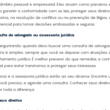
 âmbito pessoal e empresarial. Eles atuam como parceiros e
a garantir a conformidade com as leis, proteger seus direito
tos, na resolução de conflitos ou na prevenção de litígios
iferencial para tomar decisões embasadas e seguras.
lta de advogado ou assessoria jurídica
perguntando: quando devo buscar uma consulta de advoga
posta é simples: sempre que você se deparar com situaçõe
hamento jurídico. É melhor prevenir do que remediar, e cont
 para evitar transtornos e proteger seus interesses.
a e a assessoria jurídica estão ao seu alcance. Encontre
ocê precisa, e agende uma consulta. Conhecer seus direito
r toda a diferença.
eus direitos