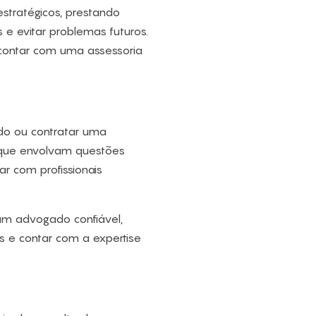
stratégicos, prestando
s e evitar problemas futuros.
, contar com uma assessoria
do ou contratar uma
s que envolvam questões
ar com profissionais
 um advogado confiável,
s e contar com a expertise