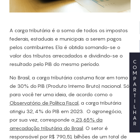
A carga tributária é a soma de todos os impostos
federais, estaduais e municipais a serem pagos
pelos contribuintes. Ela é obtida somando-se o
valor dos tributos arrecadados e dividindo-se o
C
resultado pelo PIB do mesmo período.
O
M
No Brasil, a carga tributária costuma ficar em torno
P
A
de 30% do PIB (Produto Interno Bruto) nacional. Só
R
para você ter uma ideia, de acordo como o
T
I
Observatório de Política Fiscal
, a carga tributária
L
atingiu 32, 4% do PIB em 2023. O agronegócio,
H
A
por sua vez, corresponde a
23,65% da
R
arrecadação tributária do Brasil
. O setor é
responsável por R$ 790,51 bilhões de um total de