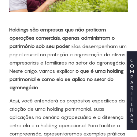
Holdings são empresas que não praticam
operações comerciais, apenas administram o
patrimônio sob seu poder.
Elas desempenham um
papel crucial na proteção e organização de ativos
C
empresariais e familiares no setor do agronegócio.
O
Neste artigo, vamos explicar
o que é uma holding
M
P
patrimonial e como ela se aplica no setor do
A
agronegócio.
R
T
I
Aqui, você entenderá os propósitos específicos da
L
criação de uma holding patrimonial, suas
H
A
aplicações no cenário agropecuário e a diferença
R
entre ela e a holding operacional. Para facilitar a
compreensão, apresentaremos exemplos práticos